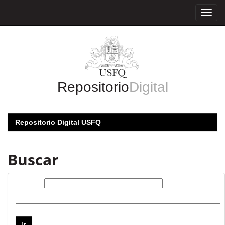
Skip
navigation
Repositorio
Digital
Repositorio Digital USFQ
Buscar
Buscar:
por