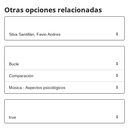
Otras opciones relacionadas
Autor
Silva Santillán, Favio Andres
1
Título
Bucle
1
Comparación
1
Música - Aspectos psicológicos
1
Has File(s)
true
1