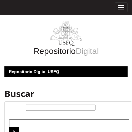
Skip
navigation
Repositorio
Digital
Repositorio Digital USFQ
Buscar
Buscar:
por