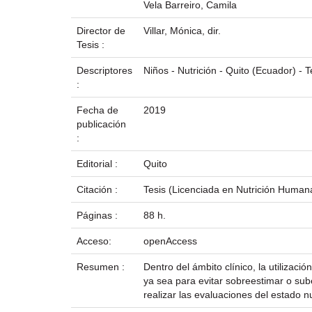
Vela Barreiro, Camila
Director de
Villar, Mónica, dir.
Tesis :
Descriptores
Niños - Nutrición - Quito (Ecuador) - T
:
Fecha de
2019
publicación
:
Editorial :
Quito
Citación :
Tesis (Licenciada en Nutrición Humana
Páginas :
88 h.
Acceso:
openAccess
Resumen :
Dentro del ámbito clínico, la utilizac
ya sea para evitar sobreestimar o su
realizar las evaluaciones del estado n