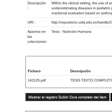
Descripción
Within the clinical setting, the use o
:
underestimating diseases in pediatri
nutritional evaluation based on anthr
URI :
http://repositorio.usfq.edu.ec/handle
Aparece en
Tesis - Nutrición Humana
las
colecciones:
Ficheros en este ítem:
Fichero
Descripción
142125.pdf
TESIS TEXTO COMPLET
Mostrar el registro Dublin Core completo del ítem