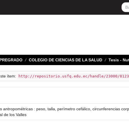
E PREGRADO
COLEGIO DE CIENCIAS DE LA SALUD
Tesis - N
este ítem:
http://repositorio.usfq.edu.ec/handle/23000/8123
antropométricas : peso, talla, perímetro cefálico, circunferencias corp
l de los Valles