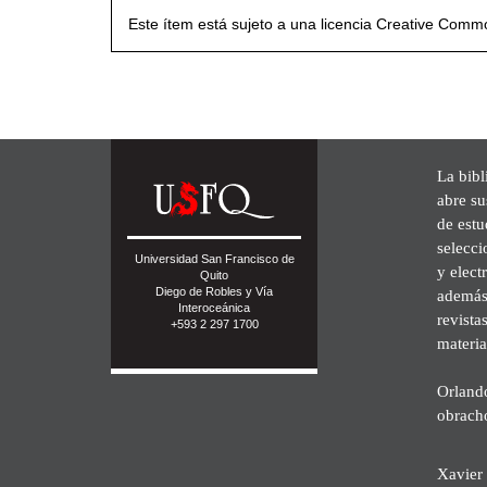
Este ítem está sujeto a una licencia Creative Com
La bibl
abre su
de est
selecci
Universidad San Francisco de
y elect
Quito
Diego de Robles y Vía
además 
Interoceánica
revista
+593 2 297 1700
materia
Orland
obrach
Xavier 