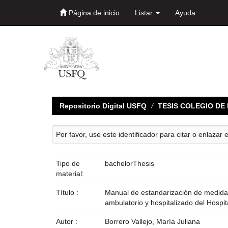
Página de inicio
Listar
Ayuda
Skip
navigation
Repositorio Digital USFQ
TESIS COLEGIO D
Por favor, use este identificador para citar o enlazar 
Tipo de
bachelorThesis
material:
Título :
Manual de estandarización de medidas 
ambulatorio y hospitalizado del Hospita
Autor :
Borrero Vallejo, María Juliana