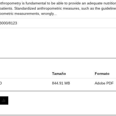
f anthropometry is fundamental to be able to provide an adequate nutriti
c patients. Standardized anthropometric measures, such as the guidel
opometric measurements, wrongly...
/23000/8123
Tamaño
Formato
O
844.91 MB
Adobe PDF