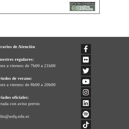
rarios de Atención
mestres regulares:
nes a viernes: de 7h00 a 21h00
ríodos de verano:
nes a viernes: de 8h00 a 20h00
iados oficiales:
rrada con aviso previo
blio@usfq.edu.ec