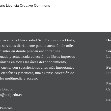
mons
Licencia Creative Commons
ioteca de la Universidad San Francisco de Quito,
Ho
s servicios diariamente para la atención de miles
udiantes en donde pueden encontrar una
Se
onada y actualizada colección de libros impresos
Lu
rónicos en todas las áreas del conocimiento,
cuenta con suscripciones a las más importantes
Pe
s científicas y técnicas, una extensa colección de
Lu
les multimedia y acceso.
Fer
o Bracho
Ce
o@usfq.edu.ec
bi
Palacios