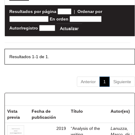
Resultados por página
|
Ordenar por
En orden
Autor/registro
Resultados 1-1 de 1.
Anterior
1
Siguiente
Resultados por ítem:
Vista
Fecha de
Título
Autor(es)
previa
publicación
2019
“Analysis of the
Lanuzza,
writing
Marco, dir.
;