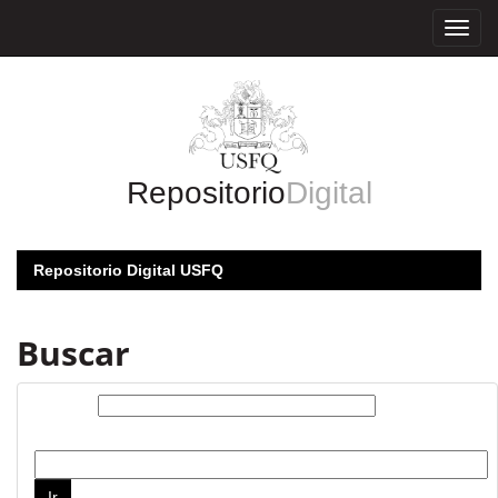
Skip
navigation
Repositorio
Digital
Repositorio Digital USFQ
Buscar
Buscar:
por