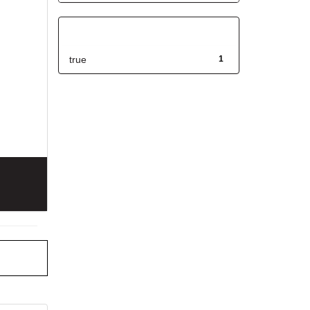
Has File(s)
true
1