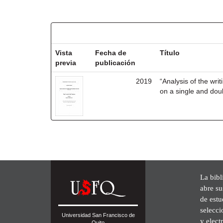
Resultados por ítem:
Vista
Fecha de
Título
previa
publicación
2019
“Analysis of the w
on a single and do
La bibl
abre su
de est
selecci
Universidad San Francisco de
y elect
Quito