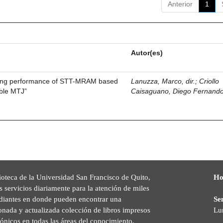
Anterior
1
Autor(es)
riting performance of STT-MRAM based
Lanuzza, Marco, dir.
;
Criollo
uble MTJ”
Caisaguano, Diego Fernand
ioteca de la Universidad San Francisco de Quito,
Ho
s servicios diariamente para la atención de miles
udiantes en donde pueden encontrar una
Se
onada y actualizada colección de libros impresos
Lu
rónicos en todas las áreas del conocimiento,