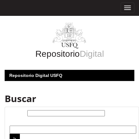
Skip
navigation
Repositorio
Digital
Repositorio Digital USFQ
Buscar
Buscar:
por