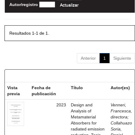
Autor/registro
Resultados 1-1 de 1.
Anterior
1
Siguiente
Resultados por ítem:
Vista
Fecha de
Título
Autor(es)
previa
publicación
2023
Design and
Venneri,
Analysis of
Francesca,
Metamaterial
directora
;
Absorbers for
Collahuazo
radiated emission
Soria,