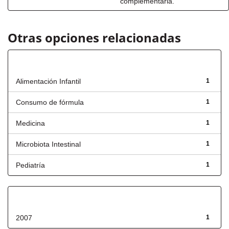
complementaria.
Otras opciones relacionadas
Título
Alimentación Infantil
1
Consumo de fórmula
1
Medicina
1
Microbiota Intestinal
1
Pediatría
1
Fecha de lanzamiento
2007
1