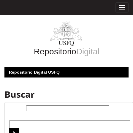
Skip
navigation
Repositorio
Digital
Repositorio Digital USFQ
Buscar
Buscar:
por