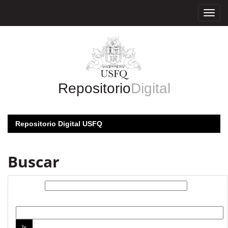
Skip
navigation
Repositorio
Digital
Repositorio Digital USFQ
Buscar
Buscar:
por