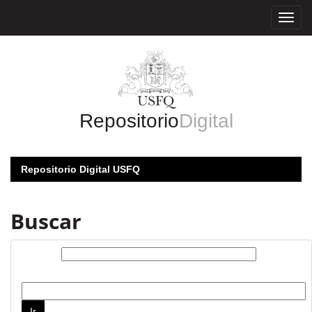
Skip
navigation
Repositorio
Digital
Repositorio Digital USFQ
Buscar
Buscar:
por