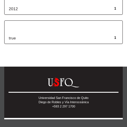
2012
1
Has File(s)
true
1
Universidad San Francisco de Quito
Diego de Robles y Vía Interoceánica
+593 2 297 1700