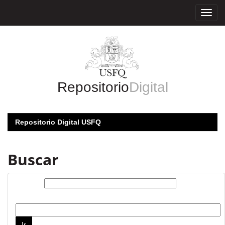
Skip
navigation
Repositorio
Digital
Repositorio Digital USFQ
Buscar
Buscar:
por