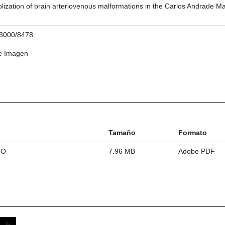
lization of brain arteriovenous malformations in the Carlos Andrade M
/23000/8478
 e Imagen
Tamaño
Formato
TO
7.96 MB
Adobe PDF