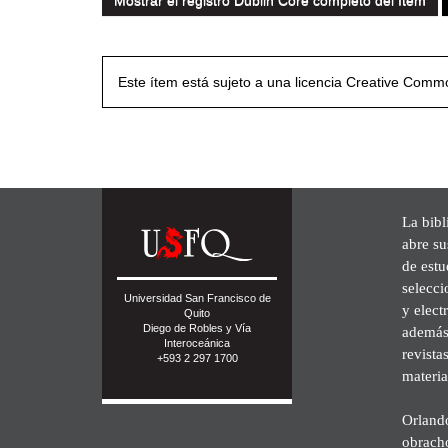
Mostrar el registro Dublin Core completo del ítem
Este ítem está sujeto a una licencia Creative Com
La bibl
abre su
de est
selecci
Universidad San Francisco de
y elect
Quito
Diego de Robles y Vía
además 
Interoceánica
revista
+593 2 297 1700
materia
Orland
obrach