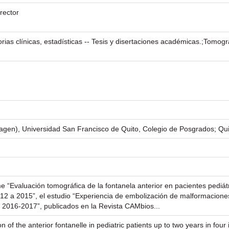
rector
ias clínicas, estadísticas -- Tesis y disertaciones académicas.;Tomograf
magen), Universidad San Francisco de Quito, Colegio de Posgrados; Qu
ume “Evaluación tomográfica de la fontanela anterior en pacientes pediá
012 a 2015”, el estudio “Experiencia de embolización de malformacione
 2016-2017”, publicados en la Revista CAMbios...
 of the anterior fontanelle in pediatric patients up to two years in fou