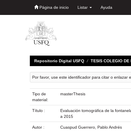
Página de inicio
Listar
Ayuda
Skip
navigation
Repositorio Digital USFQ
TESIS COLEGIO D
Por favor, use este identificador para citar o enlazar 
Tipo de
masterThesis
material:
Título :
Evaluación tomográfica de la fontanel
a 2015
Autor :
Cuaspud Guerrero, Pablo Andrés