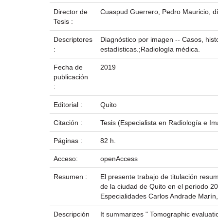
Director de
Cuaspud Guerrero, Pedro Mauricio, di
Tesis :
Descriptores
Diagnóstico por imagen -- Casos, histor
:
estadísticas.;Radiología médica.
Fecha de
2019
publicación
:
Editorial :
Quito
Citación :
Tesis (Especialista en Radiología e I
Páginas :
82 h.
Acceso:
openAccess
Resumen :
El presente trabajo de titulación res
de la ciudad de Quito en el periodo 2
Especialidades Carlos Andrade Marín,
Descripción
It summarizes " Tomographic evaluation