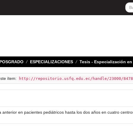
E POSGRADO
ESPECIALIZACIONES
Tesis - Especialización e
este ítem:
http://repositorio.usfq.edu.ec/handle/23000/8478
a anterior en pacientes pediátricos hasta los dos años en cuatro centr