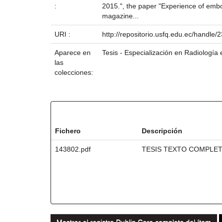
:
2015.", the paper "Experience of embo
magazine...
URI :
http://repositorio.usfq.edu.ec/handle
Aparece en
Tesis - Especialización en Radiología
las
colecciones:
Ficheros en este ítem:
Fichero
Descripción
143802.pdf
TESIS TEXTO COMPLE