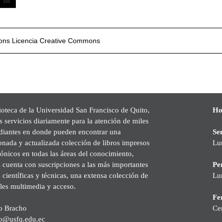
mons
Licencia Creative Commons
ioteca de la Universidad San Francisco de Quito,
Ho
s servicios diariamente para la atención de miles
udiantes en donde pueden encontrar una
Se
onada y actualizada colección de libros impresos
Lu
rónicos en todas las áreas del conocimiento,
cuenta con suscripciones a las más importantes
Pe
s científicas y técnicas, una extensa colección de
Lu
les multimedia y acceso.
Fer
o Bracho
Ce
o@usfq.edu.ec