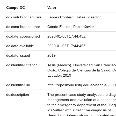
Campo DC
Valor
dc.contributor.advisor
Febres Cordero, Rafael, director
dc.contributor.author
Condo Espinel, Pablo Xavier
dc.date.accessioned
2020-01-06T17:44:45Z
dc.date.available
2020-01-06T17:44:45Z
dc.date.issued
2019
dc.identifier.citation
Tesis (Médico), Universidad San Francisc
Quito, Colegio de Ciencias de la Salud; Qu
Ecuador, 2019
dc.identifier.uri
http://repositorio.usfq.edu.ec/handle/230
dc.description
The present case study analyzes the diag
management and evolution of a patient a
to the emergency department of the “Hosp
los Valles” with a definitive diagnosis of
Hereditary Spherocytosis complicated wit