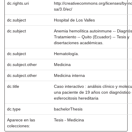
dc.rights.uri
http://creativecommons.org/licenses/by-n
sa/3.0/ec/
dc.subject
Hospital de Los Valles
dc.subject
Anemia hemolítica autoinmune -- Diagnóst
Tratamiento -- Quito (Ecuador) -- Tesis y
disertaciones académicas.
dc.subject
Hematología.
dc.subject.other
Medicina
dc.subject.other
Medicina interna
dc.title
Caso interactivo : análisis clínico y molec
una paciente de 19 años con diagnóstico
esferocitosis hereditaria
dc.type
bachelorThesis
Aparece en las
Tesis - Medicina
colecciones: