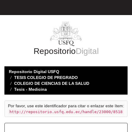
Skip
navigation
Repositorio
Digital
Repositorio Digital USFQ
TESIS COLEGIO DE PREGRADO
COLEGIO DE CIENCIAS DE LA SALUD
Tesis - Medicina
Por favor, use este identificador para citar o enlazar este ítem:
http://repositorio.usfq.edu.ec/handle/23000/8518
Registro completo de metadatos