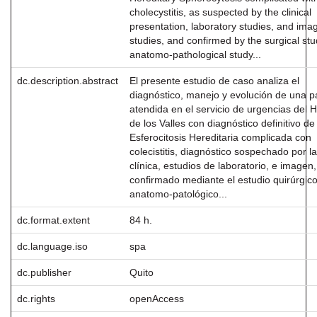
cholecystitis, as suspected by the clinical
presentation, laboratory studies, and ima
studies, and confirmed by the surgical st
anatomo-pathological study...
dc.description.abstract
El presente estudio de caso analiza el
diagnóstico, manejo y evolución de una p
atendida en el servicio de urgencias del H
de los Valles con diagnóstico definitivo de
Esferocitosis Hereditaria complicada con
colecistitis, diagnóstico sospechado por la
clínica, estudios de laboratorio, e imagen,
confirmado mediante el estudio quirúrgico
anatomo-patológico...
dc.format.extent
84 h.
dc.language.iso
spa
dc.publisher
Quito
dc.rights
openAccess