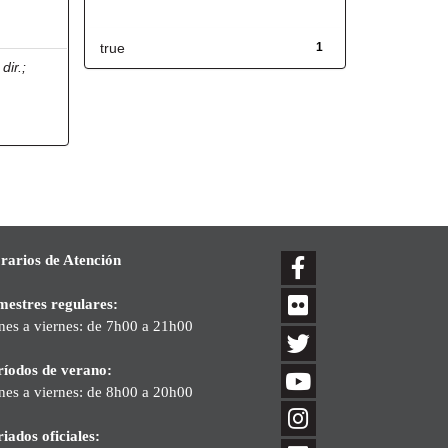
Has File(s)
true
1
dir.
;
rarios de Atención
mestres regulares:
nes a viernes: de 7h00 a 21h00
ríodos de verano:
nes a viernes: de 8h00 a 20h00
iados oficiales: