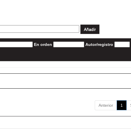
En orden
Autor/registro
Anterior
1