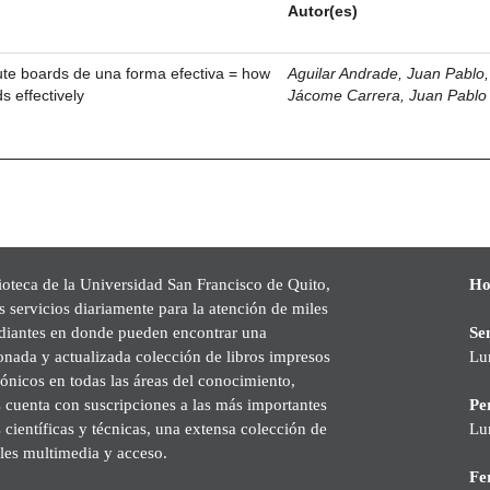
Autor(es)
ute boards de una forma efectiva = how
Aguilar Andrade, Juan Pablo, 
s effectively
Jácome Carrera, Juan Pablo
ioteca de la Universidad San Francisco de Quito,
Ho
s servicios diariamente para la atención de miles
udiantes en donde pueden encontrar una
Se
onada y actualizada colección de libros impresos
Lu
rónicos en todas las áreas del conocimiento,
cuenta con suscripciones a las más importantes
Pe
s científicas y técnicas, una extensa colección de
Lu
les multimedia y acceso.
Fer