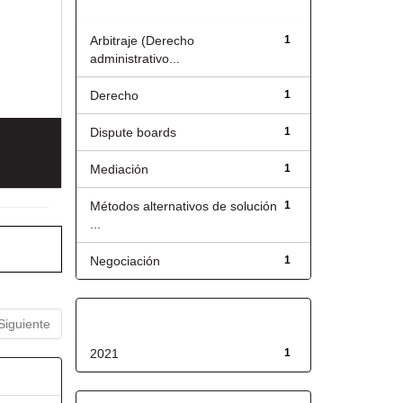
Título
Arbitraje (Derecho
1
administrativo...
Derecho
1
Dispute boards
1
Mediación
1
Métodos alternativos de solución
1
...
Negociación
1
Fecha de lanzamiento
Siguiente
2021
1