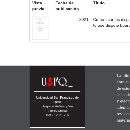
Vista
Fecha de
Título
previa
publicación
2021
Cómo usar los disp
to use dispute board
La bibl
abre su
de est
selecci
Universidad San Francisco de
y elect
Quito
Diego de Robles y Vía
además 
Interoceánica
revista
+593 2 297 1700
materia