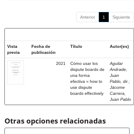
Anterior
1
Siguiente
Resultados por ítem:
Vista
Fecha de
Título
Autor(es)
previa
publicación
2021
Cómo usar los
Aguilar
dispute boards de
Andrade,
una forma
Juan
efectiva = how to
Pablo, dir.
;
use dispute
Jácome
boards effectively
Carrera,
Juan Pablo
Otras opciones relacionadas