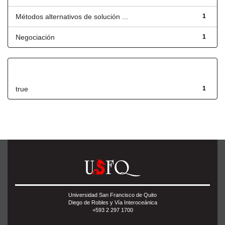
Métodos alternativos de solución ...
1
Negociación
1
Has File(s)
true
1
Universidad San Francisco de Quito
Diego de Robles y Vía Interoceánica
+593 2 297 1700