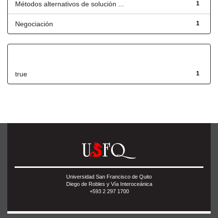
Métodos alternativos de solución ...
1
Negociación
1
Has File(s)
true
1
Universidad San Francisco de Quito
Diego de Robles y Vía Interoceánica
+593 2 297 1700