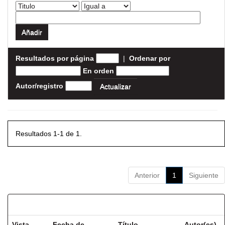
Resultados por página
|
Ordenar por
En orden
Autor/registro
Resultados 1-1 de 1.
Anterior
1
Siguiente
Resultados por ítem:
Vista
Fecha de
Título
Autor(es)