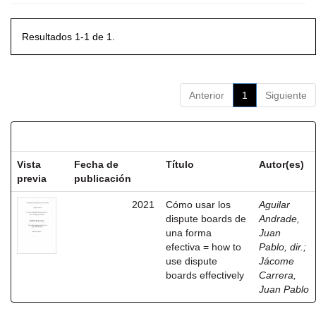
Resultados 1-1 de 1.
Anterior
1
Siguiente
Resultados por ítem:
Vista
Fecha de
Título
Autor(es)
previa
publicación
2021
Cómo usar los
Aguilar
dispute boards de
Andrade,
una forma
Juan
efectiva = how to
Pablo, dir.
;
use dispute
Jácome
boards effectively
Carrera,
Juan Pablo