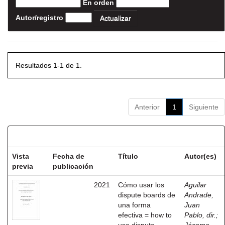
En orden
Autor/registro
Resultados 1-1 de 1.
Anterior
1
Siguiente
Resultados por ítem:
Vista
Fecha de
Título
Autor(es)
previa
publicación
2021
Cómo usar los
Aguilar
dispute boards de
Andrade,
una forma
Juan
efectiva = how to
Pablo, dir.
;