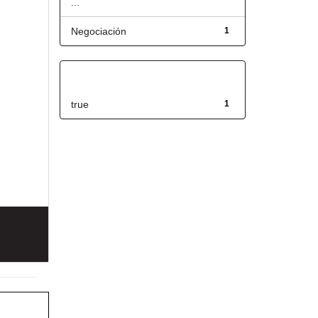
...
Negociación
1
Has File(s)
true
1