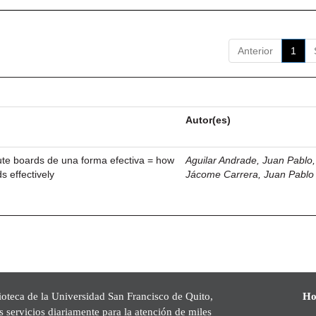
Anterior
1
Autor(es)
ute boards de una forma efectiva = how
Aguilar Andrade, Juan Pablo, 
s effectively
Jácome Carrera, Juan Pablo
ioteca de la Universidad San Francisco de Quito,
Ho
s servicios diariamente para la atención de miles