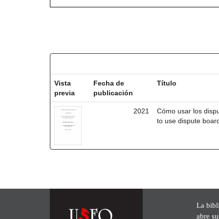
Resultados por ítem:
Vista
Fecha de
Título
previa
publicación
2021
Cómo usar los disp
to use dispute board
La bibl
abre su