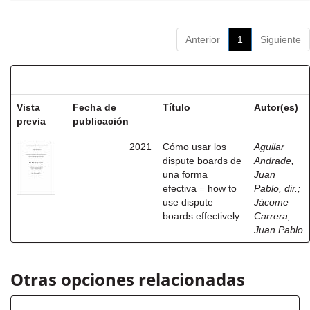
Anterior
1
Siguiente
Resultados por ítem:
Vista
Fecha de
Título
Autor(es)
previa
publicación
2021
Cómo usar los
Aguilar
dispute boards de
Andrade,
una forma
Juan
efectiva = how to
Pablo, dir.
;
use dispute
Jácome
boards effectively
Carrera,
Juan Pablo
Otras opciones relacionadas