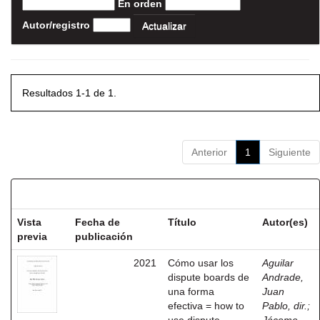
En orden
Autor/registro
Resultados 1-1 de 1.
Anterior
1
Siguiente
Resultados por ítem:
Vista
Fecha de
Título
Autor(es)
previa
publicación
2021
Cómo usar los
Aguilar
dispute boards de
Andrade,
una forma
Juan
efectiva = how to
Pablo, dir.
;