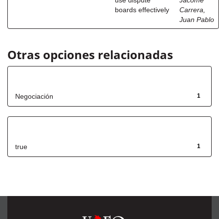
use dispute
Jácome
boards effectively
Carrera,
Juan Pablo
Otras opciones relacionadas
Título
Negociación
1
Has File(s)
true
1