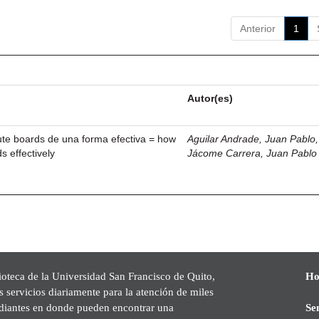
Anterior
1
Autor(es)
ute boards de una forma efectiva = how
Aguilar Andrade, Juan Pablo, 
s effectively
Jácome Carrera, Juan Pablo
ioteca de la Universidad San Francisco de Quito,
Ho
s servicios diariamente para la atención de miles
udiantes en donde pueden encontrar una
Se