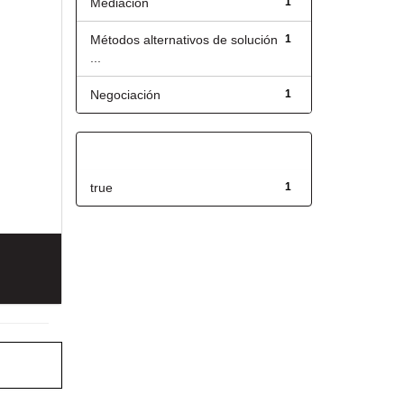
Mediación
1
Métodos alternativos de solución
1
...
Negociación
1
Has File(s)
true
1