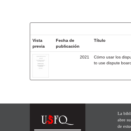
Resultados por ítem:
Vista
Fecha de
Título
previa
publicación
2021
Cómo usar los disp
to use dispute board
La bibl
abre su
de est