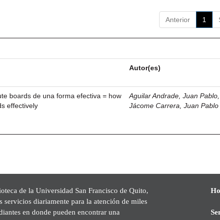
Anterior
1
Autor(es)
ute boards de una forma efectiva = how
Aguilar Andrade, Juan Pablo, 
s effectively
Jácome Carrera, Juan Pablo
ioteca de la Universidad San Francisco de Quito,
Ho
s servicios diariamente para la atención de miles
udiantes en donde pueden encontrar una
Se