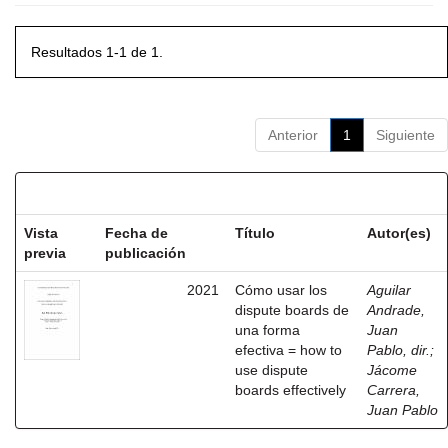
Resultados 1-1 de 1.
Anterior
1
Siguiente
Resultados por ítem:
Vista
Fecha de
Título
Autor(es)
previa
publicación
2021
Cómo usar los
Aguilar
dispute boards de
Andrade,
una forma
Juan
efectiva = how to
Pablo, dir.
;
use dispute
Jácome
boards effectively
Carrera,
Juan Pablo