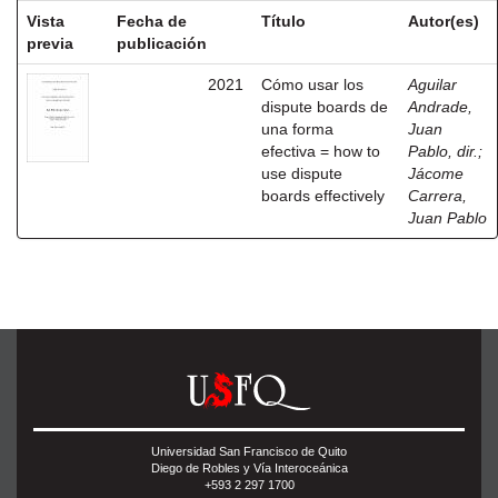
Vista
Fecha de
Título
Autor(es)
previa
publicación
2021
Cómo usar los
Aguilar
dispute boards de
Andrade,
una forma
Juan
efectiva = how to
Pablo, dir.
;
use dispute
Jácome
boards effectively
Carrera,
Juan Pablo
Universidad San Francisco de Quito
Diego de Robles y Vía Interoceánica
+593 2 297 1700