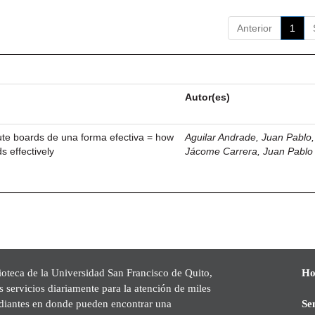
Anterior
1
Autor(es)
ute boards de una forma efectiva = how
Aguilar Andrade, Juan Pablo, 
s effectively
Jácome Carrera, Juan Pablo
ioteca de la Universidad San Francisco de Quito,
Ho
s servicios diariamente para la atención de miles
udiantes en donde pueden encontrar una
Se