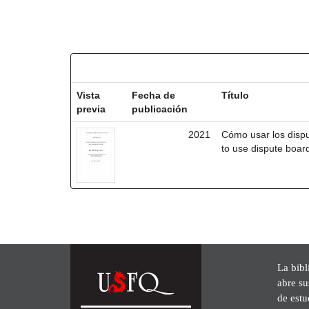
Resultados por ítem:
Vista
Fecha de
Título
previa
publicación
2021
Cómo usar los disp
to use dispute board
La bibl
abre su
de est