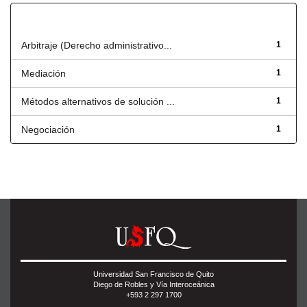
Título
Arbitraje (Derecho administrativo...
1
Mediación
1
Métodos alternativos de solución ...
1
Negociación
1
Universidad San Francisco de Quito
Diego de Robles y Vía Interoceánica
+593 2 297 1700