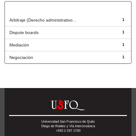
Título
Arbitraje (Derecho administrativo...
1
Dispute boards
1
Mediación
1
Negociación
1
Universidad San Francisco de Quito
Diego de Robles y Vía Interoceánica
+593 2 297 1700