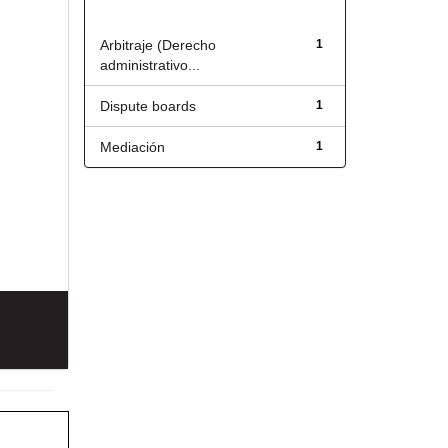
Título
Arbitraje (Derecho
1
administrativo...
Dispute boards
1
Mediación
1