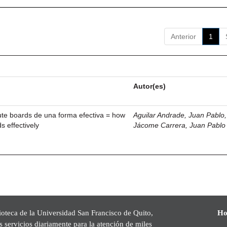
Anterior
1
Autor(es)
ute boards de una forma efectiva = how
Aguilar Andrade, Juan Pablo, 
s effectively
Jácome Carrera, Juan Pablo
ioteca de la Universidad San Francisco de Quito,
Ho
s servicios diariamente para la atención de miles