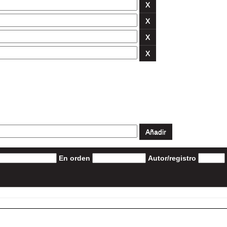
En orden
Autor/registro