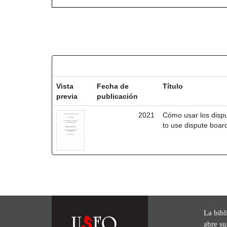
Resultados por ítem:
Vista
Fecha de
Título
previa
publicación
2021
Cómo usar los disp
to use dispute board
La bibl
abre su