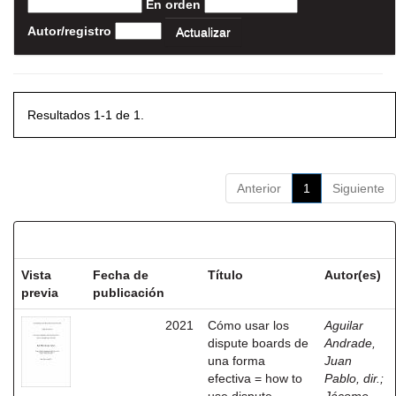
En orden
Autor/registro
Resultados 1-1 de 1.
Anterior
1
Siguiente
Resultados por ítem:
Vista
Fecha de
Título
Autor(es)
previa
publicación
2021
Cómo usar los
Aguilar
dispute boards de
Andrade,
una forma
Juan
efectiva = how to
Pablo, dir.
;