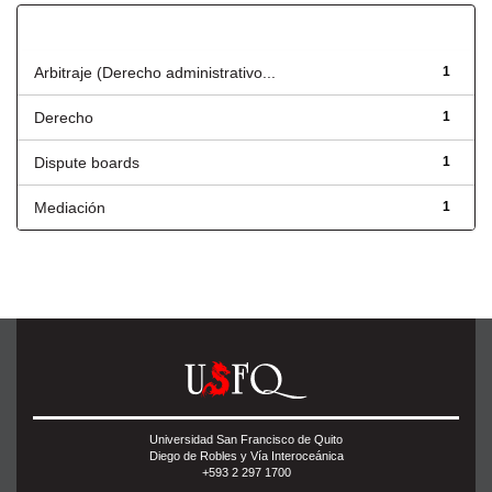
Título
Arbitraje (Derecho administrativo...
1
Derecho
1
Dispute boards
1
Mediación
1
Universidad San Francisco de Quito
Diego de Robles y Vía Interoceánica
+593 2 297 1700