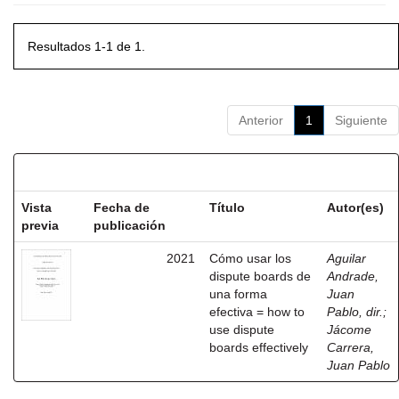
Resultados 1-1 de 1.
Anterior
1
Siguiente
Resultados por ítem:
Vista
Fecha de
Título
Autor(es)
previa
publicación
2021
Cómo usar los
Aguilar
dispute boards de
Andrade,
una forma
Juan
efectiva = how to
Pablo, dir.
;
use dispute
Jácome
boards effectively
Carrera,
Juan Pablo