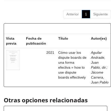
Anterior
1
Siguiente
Resultados por ítem:
Vista
Fecha de
Título
Autor(es)
previa
publicación
2021
Cómo usar los
Aguilar
dispute boards de
Andrade,
una forma
Juan
efectiva = how to
Pablo, dir.
;
use dispute
Jácome
boards effectively
Carrera,
Juan Pablo
Otras opciones relacionadas