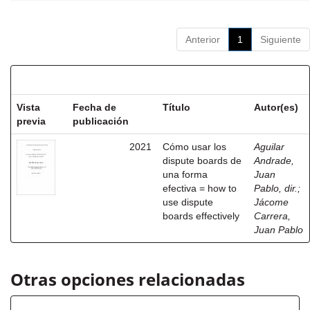
Anterior
1
Siguiente
Resultados por ítem:
Vista
Fecha de
Título
Autor(es)
previa
publicación
2021
Cómo usar los
Aguilar
dispute boards de
Andrade,
una forma
Juan
efectiva = how to
Pablo, dir.
;
use dispute
Jácome
boards effectively
Carrera,
Juan Pablo
Otras opciones relacionadas