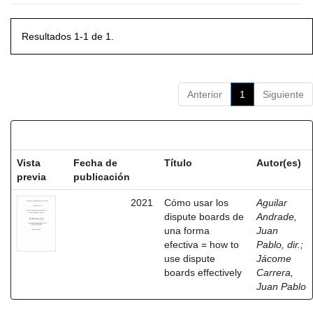
Resultados 1-1 de 1.
Anterior
1
Siguiente
Resultados por ítem:
Vista
Fecha de
Título
Autor(es)
previa
publicación
2021
Cómo usar los
Aguilar
dispute boards de
Andrade,
una forma
Juan
efectiva = how to
Pablo, dir.
;
use dispute
Jácome
boards effectively
Carrera,
Juan Pablo