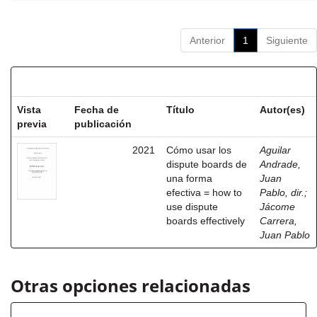
Anterior
1
Siguiente
Resultados por ítem:
Vista
Fecha de
Título
Autor(es)
previa
publicación
2021
Cómo usar los
Aguilar
dispute boards de
Andrade,
una forma
Juan
efectiva = how to
Pablo, dir.
;
use dispute
Jácome
boards effectively
Carrera,
Juan Pablo
Otras opciones relacionadas