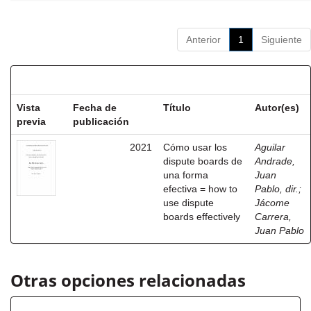
Anterior
1
Siguiente
Resultados por ítem:
Vista
Fecha de
Título
Autor(es)
previa
publicación
2021
Cómo usar los
Aguilar
dispute boards de
Andrade,
una forma
Juan
efectiva = how to
Pablo, dir.
;
use dispute
Jácome
boards effectively
Carrera,
Juan Pablo
Otras opciones relacionadas