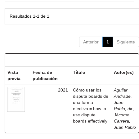
Resultados 1-1 de 1.
Anterior
1
Siguiente
Resultados por ítem:
Vista
Fecha de
Título
Autor(es)
previa
publicación
2021
Cómo usar los
Aguilar
dispute boards de
Andrade,
una forma
Juan
efectiva = how to
Pablo, dir.
;
use dispute
Jácome
boards effectively
Carrera,
Juan Pablo