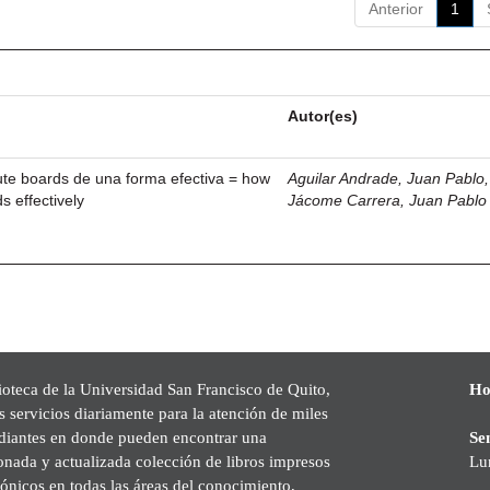
Anterior
1
Autor(es)
ute boards de una forma efectiva = how
Aguilar Andrade, Juan Pablo, 
s effectively
Jácome Carrera, Juan Pablo
ioteca de la Universidad San Francisco de Quito,
Ho
s servicios diariamente para la atención de miles
udiantes en donde pueden encontrar una
Se
onada y actualizada colección de libros impresos
Lu
rónicos en todas las áreas del conocimiento,