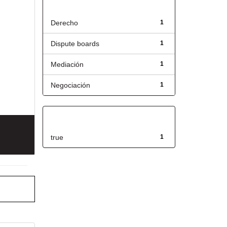
Título
Derecho
1
Dispute boards
1
Mediación
1
Negociación
1
Has File(s)
true
1