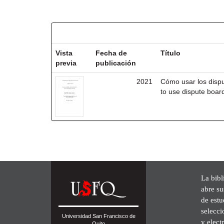
Resultados por ítem:
Vista
Fecha de
Título
previa
publicación
2021
Cómo usar los disp
to use dispute board
La bibl
abre su
de est
selecci
Universidad San Francisco de
y elect
Quito