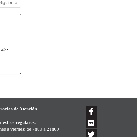
Siguiente
dir.
;
rarios de Atención
mestres regulares:
nes a viernes: de 7h00 a 21h00