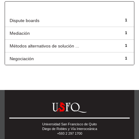
Título
Dispute boards
1
Mediación
1
Métodos alternativos de solución ...
1
Negociación
1
Universidad San Francisco de Quito
Diego de Robles y Vía Interoceánica
+593 2 297 1700