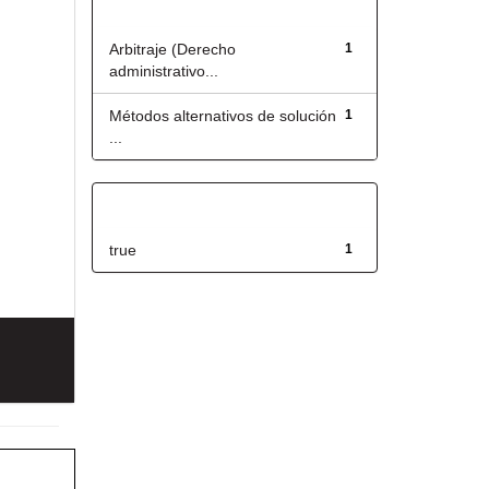
Título
Arbitraje (Derecho
1
administrativo...
Métodos alternativos de solución
1
...
Has File(s)
true
1