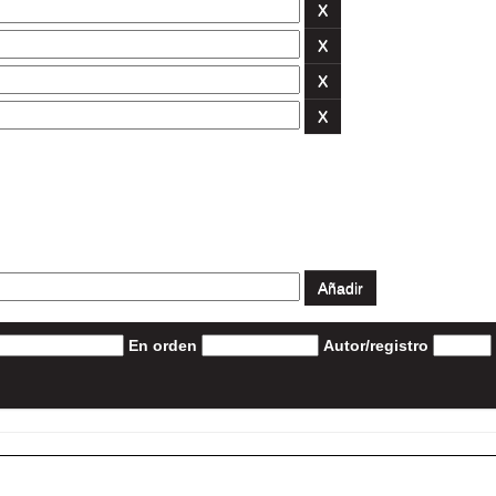
En orden
Autor/registro