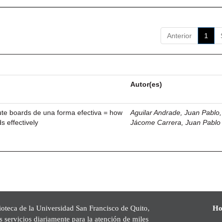
Anterior
1
Autor(es)
ute boards de una forma efectiva = how
Aguilar Andrade, Juan Pablo, 
s effectively
Jácome Carrera, Juan Pablo
ioteca de la Universidad San Francisco de Quito,
Ho
s servicios diariamente para la atención de miles