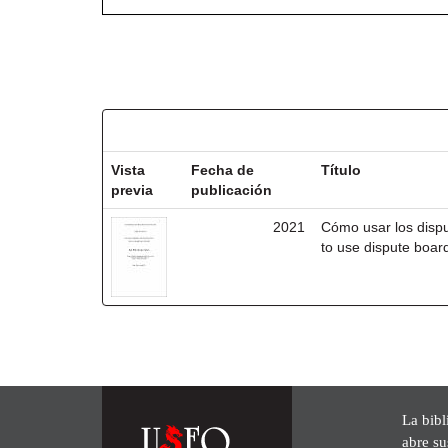
Resultados por ítem:
Vista
Fecha de
Título
previa
publicación
2021
Cómo usar los disp
to use dispute board
La bibl
abre su