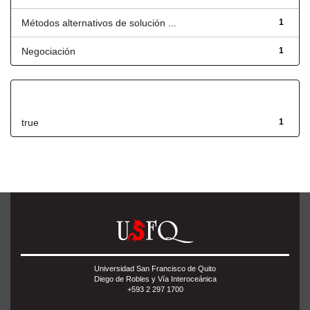
Métodos alternativos de solución ...
1
Negociación
1
Has File(s)
true
1
Universidad San Francisco de Quito
Diego de Robles y Vía Interoceánica
+593 2 297 1700