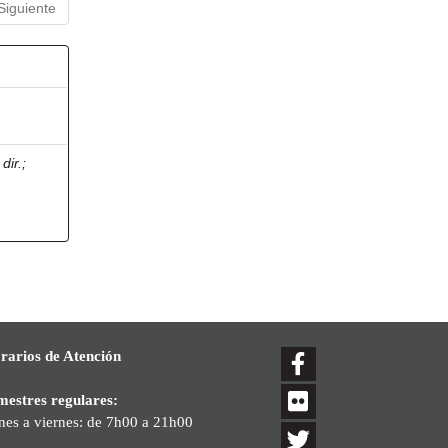
Siguiente
dir.
;
rarios de Atención
mestres regulares:
nes a viernes: de 7h00 a 21h00