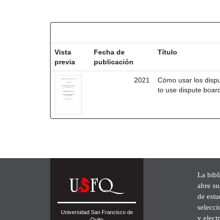
Resultados por ítem:
Vista
Fecha de
Título
previa
publicación
2021
Cómo usar los disp
to use dispute board
La bibl
abre su
de est
selecci
Universidad San Francisco de
y elect
Quito