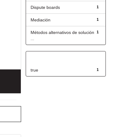
Dispute boards
1
Mediación
1
Métodos alternativos de solución
1
...
Has File(s)
true
1