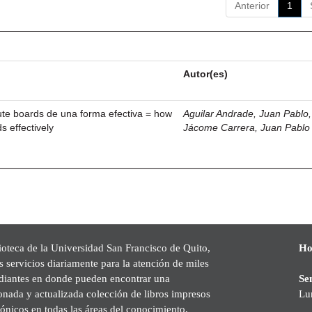
Anterior
1
Autor(es)
ute boards de una forma efectiva = how
Aguilar Andrade, Juan Pablo, 
s effectively
Jácome Carrera, Juan Pablo
ioteca de la Universidad San Francisco de Quito,
Ho
s servicios diariamente para la atención de miles
udiantes en donde pueden encontrar una
Se
onada y actualizada colección de libros impresos
Lu
rónicos en todas las áreas del conocimiento,