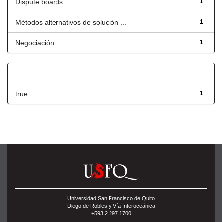
Dispute boards
1
Métodos alternativos de solución ...
1
Negociación
1
Has File(s)
true
1
Universidad San Francisco de Quito
Diego de Robles y Vía Interoceánica
+593 2 297 1700