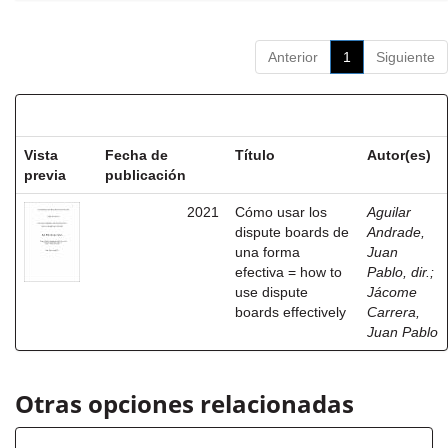
Anterior
1
Siguiente
Resultados por ítem:
Vista
Fecha de
Título
Autor(es)
previa
publicación
2021
Cómo usar los
Aguilar
dispute boards de
Andrade,
una forma
Juan
efectiva = how to
Pablo, dir.
;
use dispute
Jácome
boards effectively
Carrera,
Juan Pablo
Otras opciones relacionadas