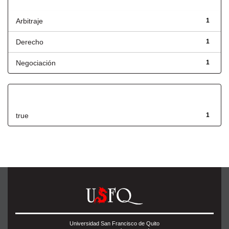
Título
Arbitraje
1
Derecho
1
Negociación
1
Has File(s)
true
1
Universidad San Francisco de Quito