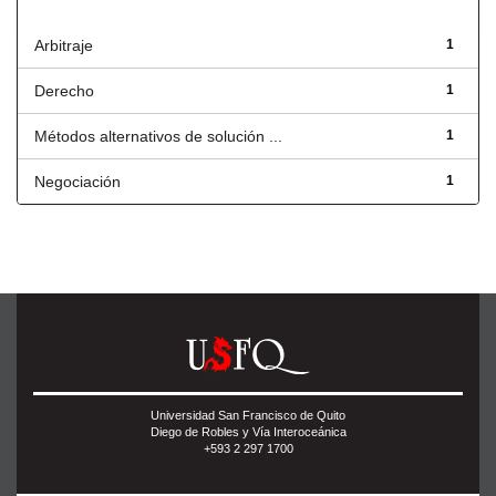
Título
Arbitraje
1
Derecho
1
Métodos alternativos de solución ...
1
Negociación
1
Universidad San Francisco de Quito
Diego de Robles y Vía Interoceánica
+593 2 297 1700