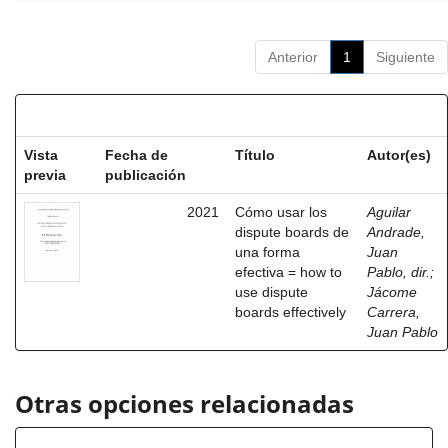
Anterior
1
Siguiente
Resultados por ítem:
Vista
Fecha de
Título
Autor(es)
previa
publicación
2021
Cómo usar los
Aguilar
dispute boards de
Andrade,
una forma
Juan
efectiva = how to
Pablo, dir.
;
use dispute
Jácome
boards effectively
Carrera,
Juan Pablo
Otras opciones relacionadas