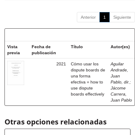
Anterior
1
Siguiente
Resultados por ítem:
Vista
Fecha de
Título
Autor(es)
previa
publicación
2021
Cómo usar los
Aguilar
dispute boards de
Andrade,
una forma
Juan
efectiva = how to
Pablo, dir.
;
use dispute
Jácome
boards effectively
Carrera,
Juan Pablo
Otras opciones relacionadas