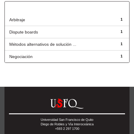
Título
Arbitraje
1
Dispute boards
1
Métodos alternativos de solución ...
1
Negociación
1
Universidad San Francisco de Quito
Diego de Robles y Vía Interoceánica
+593 2 297 1700