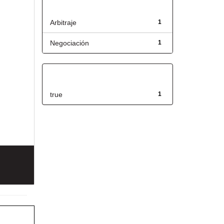
Título
Arbitraje
1
Negociación
1
Has File(s)
true
1