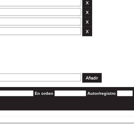
En orden
Autor/registro