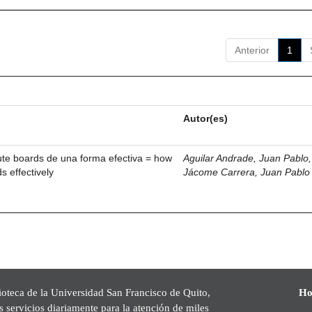
Anterior
1
Autor(es)
ute boards de una forma efectiva = how
Aguilar Andrade, Juan Pablo, 
s effectively
Jácome Carrera, Juan Pablo
ioteca de la Universidad San Francisco de Quito,
Ho
s servicios diariamente para la atención de miles