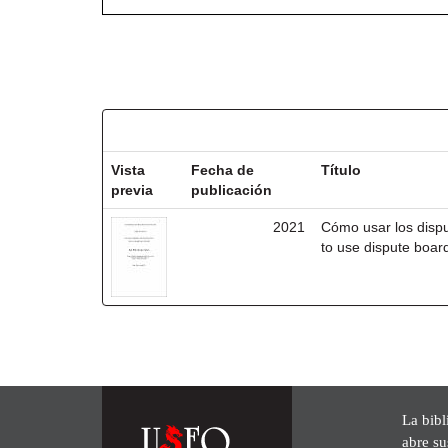
Resultados por ítem:
Vista
Fecha de
Título
previa
publicación
2021
Cómo usar los disp
to use dispute board
La bibl
abre su