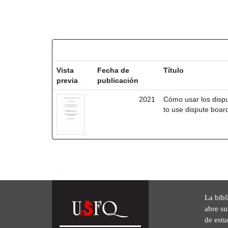
Resultados por ítem:
Vista
Fecha de
Título
previa
publicación
2021
Cómo usar los disp
to use dispute board
La bibl
abre su
de est