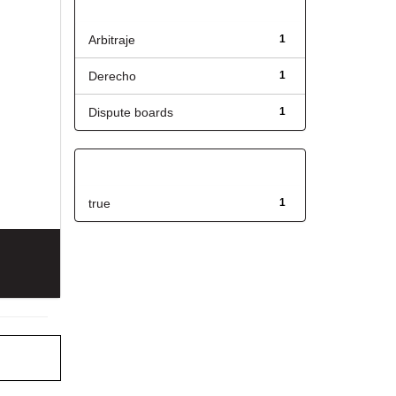
Título
Arbitraje
1
Derecho
1
Dispute boards
1
Has File(s)
true
1