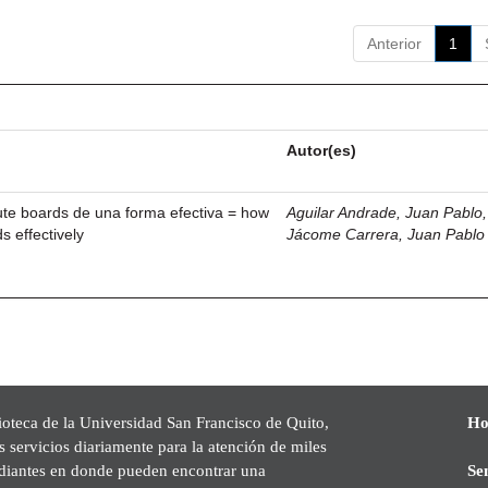
Anterior
1
Autor(es)
ute boards de una forma efectiva = how
Aguilar Andrade, Juan Pablo, 
s effectively
Jácome Carrera, Juan Pablo
ioteca de la Universidad San Francisco de Quito,
Ho
s servicios diariamente para la atención de miles
udiantes en donde pueden encontrar una
Se